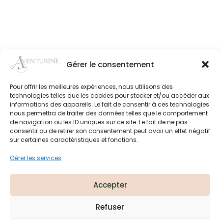
Gérer le consentement
Achat en
Click and
Perçage
Paiement
boutique
collect
d'oreille
sécurisé
Pour offrir les meilleures expériences, nous utilisons des
technologies telles que les cookies pour stocker et/ou accéder aux
informations des appareils. Le fait de consentir à ces technologies
nous permettra de traiter des données telles que le comportement
de navigation ou les ID uniques sur ce site. Le fait de ne pas
consentir ou de retirer son consentement peut avoir un effet négatif
sur certaines caractéristiques et fonctions.
Adresse
: 75, Avenue de la Résistance
Gérer les services
93340 Le Raincy
Téléphone
: 01 43 09 11 98
Accepter
Suivez-nous aussi sur
Instagram !
Refuser