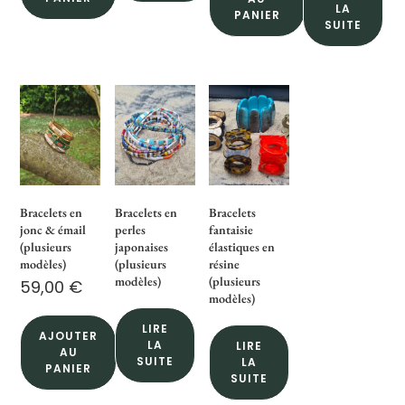
LA
PANIER
SUITE
Bracelets en
Bracelets en
Bracelets
jonc & émail
perles
fantaisie
(plusieurs
japonaises
élastiques en
modèles)
(plusieurs
résine
modèles)
(plusieurs
59,00
€
modèles)
LIRE
AJOUTER
LA
LIRE
AU
SUITE
LA
PANIER
SUITE