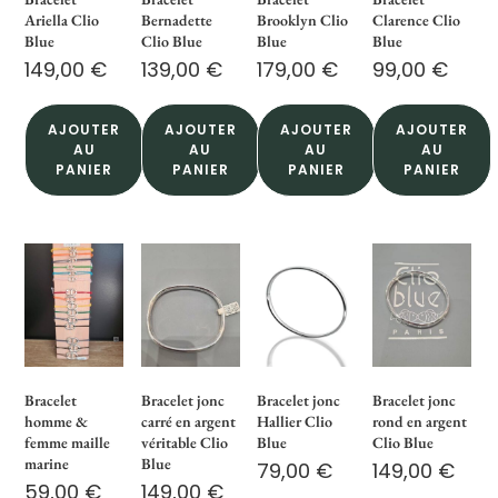
Ariella Clio
Bernadette
Brooklyn Clio
Clarence Clio
Blue
Clio Blue
Blue
Blue
149,00
€
139,00
€
179,00
€
99,00
€
AJOUTER
AJOUTER
AJOUTER
AJOUTER
AU
AU
AU
AU
PANIER
PANIER
PANIER
PANIER
Bracelet
Bracelet jonc
Bracelet jonc
Bracelet jonc
homme &
carré en argent
Hallier Clio
rond en argent
femme maille
véritable Clio
Blue
Clio Blue
marine
Blue
79,00
€
149,00
€
59,00
€
149,00
€