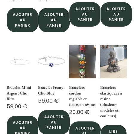
AJOUTER
AJOUTER
AU
AU
AJOUTER
AJOUTER
PANIER
PANIER
AU
AU
PANIER
PANIER
Bracelet Mimi
Bracelet Peony
Bracelets
Bracelets
Argent Clio
Clio Blue
cordon
élastiques en
Blue
réglable et
résine
59,00
€
fleurs en résine
(plusieurs
59,00
€
modèles et
20,00
€
couleurs)
AJOUTER
AU
AJOUTER
PANIER
AU
AJOUTER
LIRE
PANIER
AU