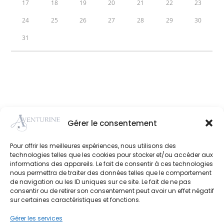
17
18
19
20
21
22
23
24
25
26
27
28
29
30
31
Gérer le consentement
Achat en
Click and
Perçage
Paiement
boutique
collect
d'oreille
sécurisé
Pour offrir les meilleures expériences, nous utilisons des
technologies telles que les cookies pour stocker et/ou accéder aux
informations des appareils. Le fait de consentir à ces technologies
nous permettra de traiter des données telles que le comportement
de navigation ou les ID uniques sur ce site. Le fait de ne pas
consentir ou de retirer son consentement peut avoir un effet négatif
sur certaines caractéristiques et fonctions.
Adresse
: 75, Avenue de la Résistance
Gérer les services
93340 Le Raincy