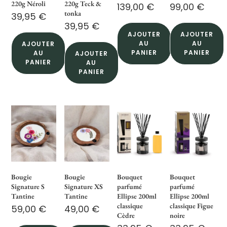
220g Néroli
220g Teck &
139,00
€
99,00
€
tonka
39,95
€
39,95
€
AJOUTER
AJOUTER
AU
AU
AJOUTER
PANIER
PANIER
AU
AJOUTER
PANIER
AU
PANIER
Bougie
Bougie
Bouquet
Bouquet
Signature S
Signature XS
parfumé
parfumé
Tantine
Tantine
Ellipse 200ml
Ellipse 200ml
classique
classique Figue
59,00
€
49,00
€
Cèdre
noire