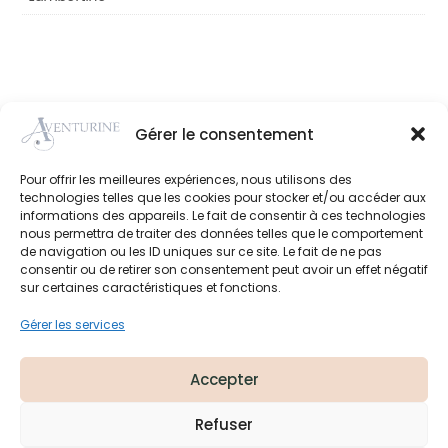
Gérer le consentement
Achat en
Click and
Perçage
Paiement
boutique
collect
d'oreille
sécurisé
Pour offrir les meilleures expériences, nous utilisons des
technologies telles que les cookies pour stocker et/ou accéder aux
informations des appareils. Le fait de consentir à ces technologies
nous permettra de traiter des données telles que le comportement
de navigation ou les ID uniques sur ce site. Le fait de ne pas
consentir ou de retirer son consentement peut avoir un effet négatif
sur certaines caractéristiques et fonctions.
Adresse
: 75, Avenue de la Résistance
Gérer les services
93340 Le Raincy
Téléphone
: 01 43 09 11 98
Accepter
Suivez-nous aussi sur
Instagram !
Refuser