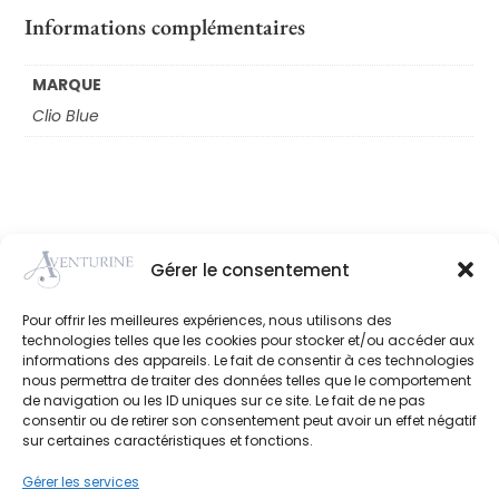
Informations complémentaires
MARQUE
Clio Blue
Gérer le consentement
Achat en
Click and
Perçage
Paiement
boutique
collect
d'oreille
sécurisé
Pour offrir les meilleures expériences, nous utilisons des
technologies telles que les cookies pour stocker et/ou accéder aux
informations des appareils. Le fait de consentir à ces technologies
nous permettra de traiter des données telles que le comportement
de navigation ou les ID uniques sur ce site. Le fait de ne pas
consentir ou de retirer son consentement peut avoir un effet négatif
sur certaines caractéristiques et fonctions.
Adresse
: 75, Avenue de la Résistance
Gérer les services
93340 Le Raincy